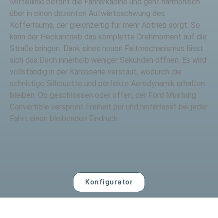
Mittellinie betont die Fahrerkabine und geht harmonisch
über in einen dezenten Aufwärtsschwung des
Kofferraums, der gleichzeitig für mehr Abtrieb sorgt. So
kann der Heckantrieb das komplette Drehmoment auf die
Straße bringen. Dank eines neuen Faltmechanismus lässt
sich das Dach innerhalb weniger Sekunden öffnen. Es wird
vollständig in der Karosserie verstaut, wodurch die
schnittige Silhouette und perfekte Aerodynamik erhalten
bleiben. Ob geschlossen oder offen, der Ford Mustang
Convertible versprüht Freiheit pur und hinterlässt bei jeder
Fahrt einen bleibenden Eindruck.
Konfigurator