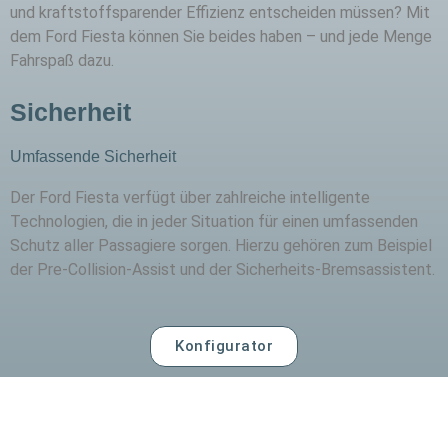
und kraftstoffsparender Effizienz entscheiden müssen? Mit
dem Ford Fiesta können Sie beides haben – und jede Menge
Fahrspaß dazu.
Sicherheit
Umfassende Sicherheit
Der Ford Fiesta verfügt über zahlreiche intelligente
Technologien, die in jeder Situation für einen umfassenden
Schutz aller Passagiere sorgen. Hierzu gehören zum Beispiel
der Pre-Collision-Assist und der Sicherheits-Bremsassistent.
Konfigurator