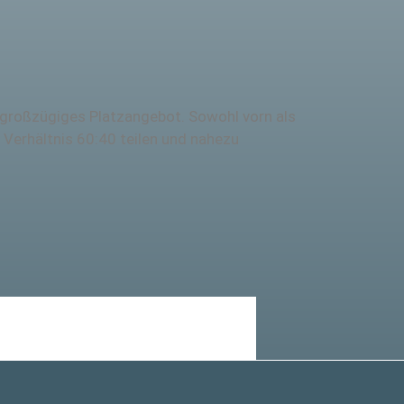
n großzügiges Platzangebot. Sowohl vorn als
m Verhältnis 60:40 teilen und nahezu