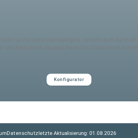
nicht nur mit optischen Highlights, sondern auch durch ei
f- und Beinfreiheit. Apropos Rücksitze: Diese lassen sich i
Konfigurator
sum
Datenschutz
letzte Aktualisierung: 01.08.2026