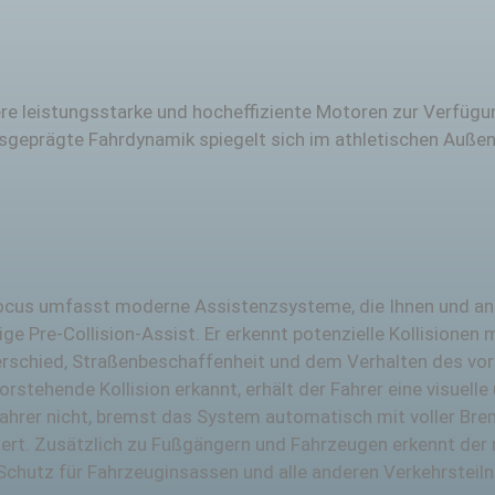
e leistungsstarke und hocheffiziente Motoren zur Verfügung
sgeprägte Fahrdynamik spiegelt sich im athletischen Außen
Focus umfasst moderne Assistenzsysteme, die Ihnen und a
ßige Pre-Collision-Assist. Er erkennt potenzielle Kollision
nterschied, Straßenbeschaffenheit und dem Verhalten des v
vorstehende Kollision erkannt, erhält der Fahrer eine visuel
ahrer nicht, bremst das System automatisch mit voller Bre
ert. Zusätzlich zu Fußgängern und Fahrzeugen erkennt der 
chutz für Fahrzeuginsassen und alle anderen Verkehrsteiln