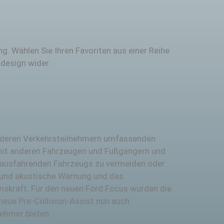
. Wählen Sie Ihren Favoriten aus einer Reihe
design wider.
nderen Verkehrsteilnehmern umfassenden
en mit anderen Fahrzeugen und Fußgängern und
orausfahrenden Fahrzeugs zu vermeiden oder
le und akustische Warnung und das
mskraft. Für den neuen Ford Focus wurden die
neue Pre-Collision-Assist nun auch
ehmer bieten.