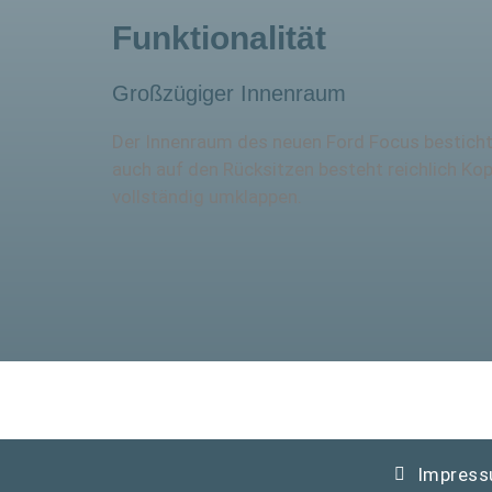
Funktionalität
Großzügiger Innenraum
Der Innenraum des neuen Ford Focus besticht 
auch auf den Rücksitzen besteht reichlich Kop
vollständig umklappen.
Impres